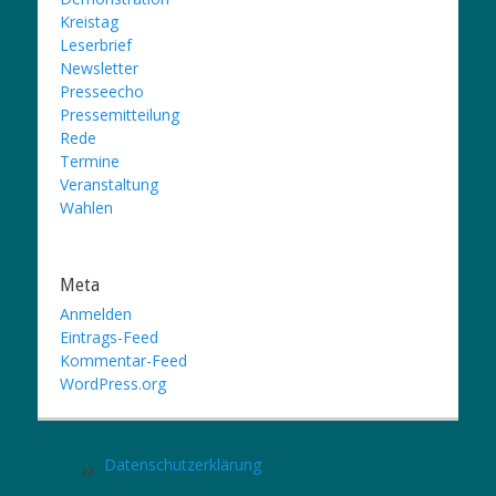
Kreistag
Leserbrief
Newsletter
Presseecho
Pressemitteilung
Rede
Termine
Veranstaltung
Wahlen
Meta
Anmelden
Eintrags-Feed
Kommentar-Feed
WordPress.org
Datenschutzerklärung