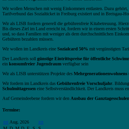
Wir wollen Menschen mit wenig Einkommen entlasten. Dazu gehört, 
Tarifverbund das Sozialticket in Freiburg existiert und in Breisga
Wir als LISB fordern generell die gebührenfreie Kitabetreuung. Hi
Bis dieses Ziel im Land erreicht ist, fordern wir in einem ersten Schr
und, so dass Familien mit weniger als dem durchschnittlichen Einko
Gebühren bezahlen müssen.
Wir wollen im Landkreis eine
Sozialcard 50%
mit vergünstigten Tar
Der Landkreis soll
günstige Eintrittspreise für öffentliche Schwi
ein
konsumfreier Jugendraum
verfügbar sein
Wir als LISB unterstützen Projekte des
Mehrgenerationenwohnens
Wir fordern im Landkreis das
Gebührenfreie Vorschuljahr
. Bildung
Schulmittagessen
eine Selbstverständlichkeit. Der Landkreis muss e
Auf Gemeindeebene fordern wir den
Ausbau der Ganztagesschule
Termine:
<<
Aug. 2026
>>
M
D
M
D
F
S
S