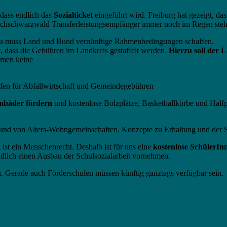
dass endlich das
Sozialticket
eingeführt wird. Freiburg hat gezeigt, dass
u-Hochschwarzwald Transferleistungsempfänger immer noch im Regen ste
erzu muss Land und Bund vernünftige Rahmenbedingungen schaffen.
itt, dass die Gebühren im Landkreis gestaffelt werden.
Hierzu soll der 
mmen keine
ifen für Abfallwirtschaft und Gemeindegebühren
mmbäder fördern
und kostenlose Bolzplätze, Basketballkörbe und Half
und von Alters-Wohngemeinschaften. Konzepte zu Erhaltung und der
 ist ein Menschenrecht. Deshalb ist für uns eine
kostenlose SchülerIn
ndlich einen Ausbau der Schulsozialarbeit vornehmen.
n
. Gerade auch Förderschulen müssen künftig ganztags verfügbar sein.