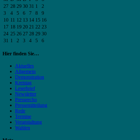
27
28
29
30
31
1
2
3
4
5
6
7
8
9
10
11
12
13
14
15
16
17
18
19
20
21
22
23
24
25
26
27
28
29
30
31
1
2
3
4
5
6
Hier finden Sie…
Aktuelles
Allgemein
Demonstration
Kreistag
Leserbrief
Newsletter
Presseecho
Pressemitteilung
Rede
Termine
Veranstaltung
Wahlen